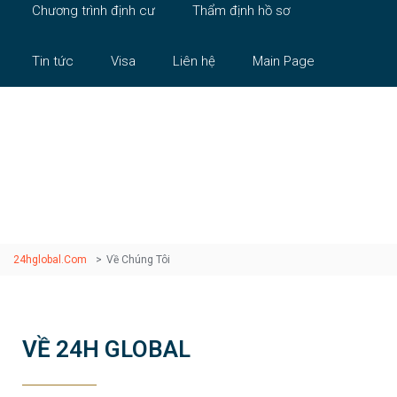
Chương trình định cư
Thẩm định hồ sơ
Tin tức
Visa
Liên hệ
Main Page
Về Chúng Tôi
24hglobal.com
>
Về Chúng Tôi
VỀ 24H GLOBAL