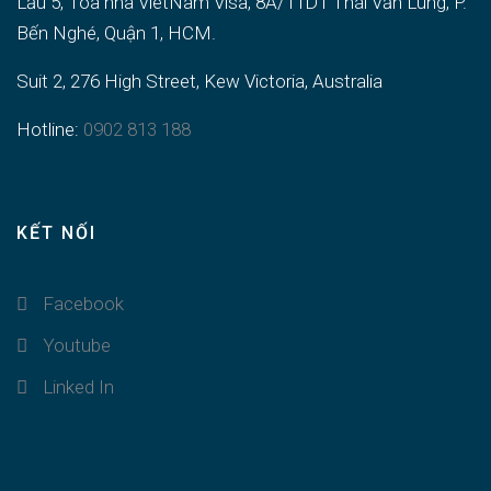
Lầu 5, Tòa nhà VietNam Visa, 8A/11D1 Thái Văn Lung, P.
Bến Nghé, Quận 1, HCM.
Suit 2, 276 High Street, Kew Victoria, Australia
Hotline:
0902 813 188
KẾT NỐI
Facebook
Youtube
Linked In