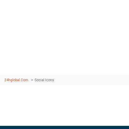
Social Icons
Duis quis convallis sem, vitae bibendum purus. Ut at enim
dictum, iaculis augue non, tempor erat. Maecenas
maximus faucibus commodo.
24hglobal.com
>
Social Icons