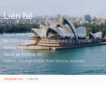
Liên hệ
Trụ sở chính HCM:
Lầu 5, Tòa nhà Vietnam Visa
8A/11D1 Thái Văn Lung, P. Bến Nghé, Q.1, TP.HCM
Hotline:
0902 508 438
Trụ sở tại Victoria, Úc:
Suite 2, 276 High Street, Kew Victoria, Australia
24hglobal.com
>
Liên Hệ