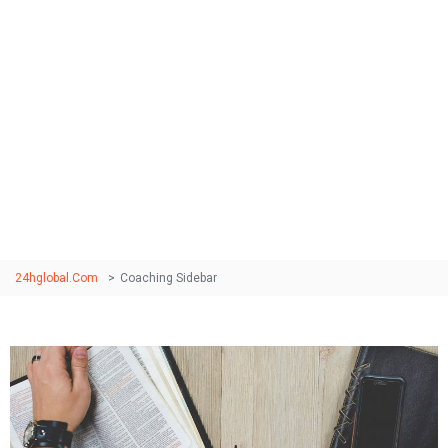
Coaching Sidebar
Pellentesque habitant morbi tristique senectus et netus
et malesuada fames ac turpis egestas. Etiam risus
augue, sagittis at nulla ut, malesuada dapibus ex.
24hglobal.com
>
Coaching Sidebar