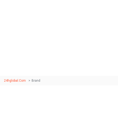
Brand
Donec suscipit dictum nibh, id auctor ligula dictum sed.
Sed rutrum metus sed dolor efficitur, euismod efficitur
elit fermentum. Nullam vitae placerat turpis, vel rutrum
erat.
24hglobal.com
>
Brand