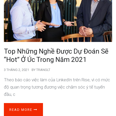
Top Những Nghề Được Dự Đoán Sẽ
“Hot” Ở Úc Trong Năm 2021
3 THÁNG 2, 2021
BY
TRANGLT
Theo báo cáo việc làm của LinkedIn trên Rise, vì có mức
độ quan trọng tương đương việc chăm sóc ý tế tuyến
đầu, c
READ MORE