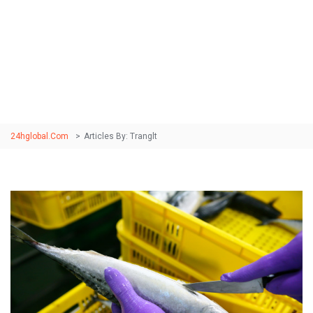
Author:
tranglt
24hglobal.com
>
Articles By: Tranglt