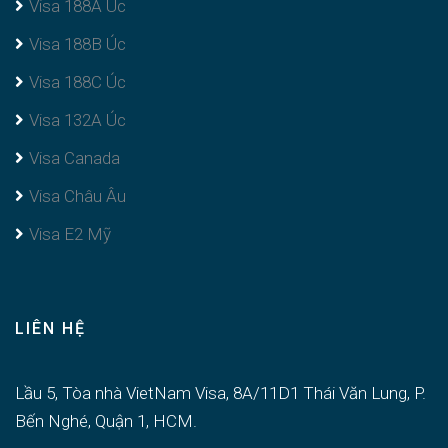
Visa 188A Úc
Visa 188B Úc
Visa 188C Úc
Visa 132A Úc
Visa Canada
Visa Châu Âu
Visa E2 Mỹ
LIÊN HỆ
Lầu 5, Tòa nhà VietNam Visa, 8A/11D1 Thái Văn Lung, P.
Bến Nghé, Quận 1, HCM.