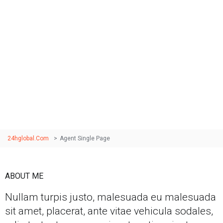
Agent Single Page
Quisque gravida tortor eget turpis volutpat ornare. Nunc
pulvinar est non quam elementum venenatis. Duis
euismod nisl et justo consequat laoreet.
24hglobal.com
>
Agent Single Page
ABOUT ME
Nullam turpis justo, malesuada eu malesuada
sit amet, placerat, ante vitae vehicula sodales,