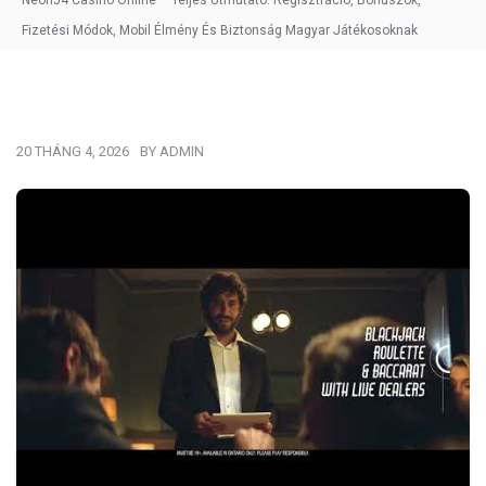
Neon54 Casino Online – Teljes Útmutató: Regisztráció, Bónuszok,
Fizetési Módok, Mobil Élmény És Biztonság Magyar Játékosoknak
20 THÁNG 4, 2026
BY
ADMIN