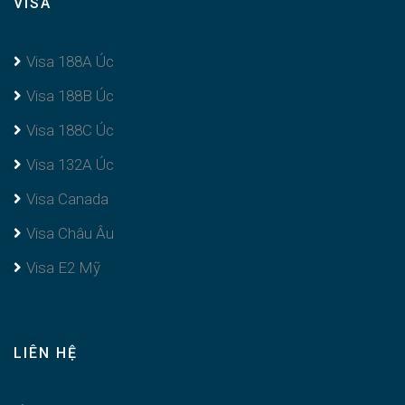
VISA
Visa 188A Úc
Visa 188B Úc
Visa 188C Úc
Visa 132A Úc
Visa Canada
Visa Châu Âu
Visa E2 Mỹ
LIÊN HỆ