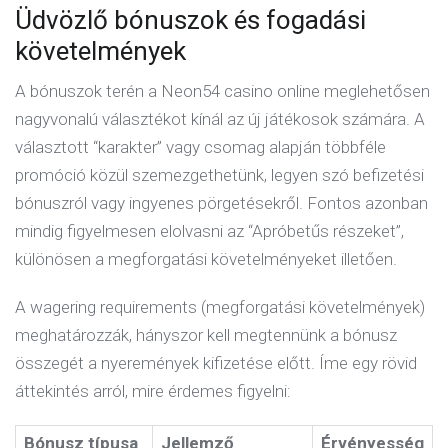
Üdvözlő bónuszok és fogadási
követelmények
A bónuszok terén a Neon54 casino online meglehetősen
nagyvonalú választékot kínál az új játékosok számára. A
választott “karakter” vagy csomag alapján többféle
promóció közül szemezgethetünk, legyen szó befizetési
bónuszról vagy ingyenes pörgetésekről. Fontos azonban
mindig figyelmesen elolvasni az “Apróbetűs részeket”,
különösen a megforgatási követelményeket illetően.
A wagering requirements (megforgatási követelmények)
meghatározzák, hányszor kell megtennünk a bónusz
összegét a nyeremények kifizetése előtt. Íme egy rövid
áttekintés arról, mire érdemes figyelni:
Bónusz típusa
Jellemző
Érvényesség