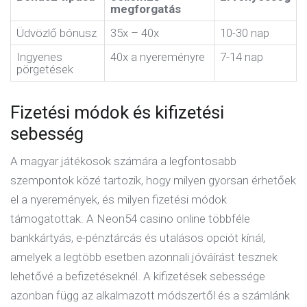
megforgatás
Üdvözlő bónusz
35x – 40x
10-30 nap
Ingyenes
40x a nyereményre
7-14 nap
pörgetések
Fizetési módok és kifizetési
sebesség
A magyar játékosok számára a legfontosabb
szempontok közé tartozik, hogy milyen gyorsan érhetőek
el a nyeremények, és milyen fizetési módok
támogatottak. A Neon54 casino online többféle
bankkártyás, e-pénztárcás és utalásos opciót kínál,
amelyek a legtöbb esetben azonnali jóváírást tesznek
lehetővé a befizetéseknél. A kifizetések sebessége
azonban függ az alkalmazott módszertől és a számlánk