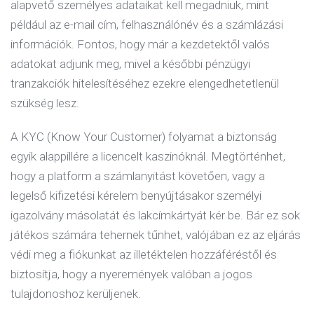
alapvető személyes adataikat kell megadniuk, mint
például az e-mail cím, felhasználónév és a számlázási
információk. Fontos, hogy már a kezdetektől valós
adatokat adjunk meg, mivel a későbbi pénzügyi
tranzakciók hitelesítéséhez ezekre elengedhetetlenül
szükség lesz.
A KYC (Know Your Customer) folyamat a biztonság
egyik alappillére a licencelt kaszinóknál. Megtörténhet,
hogy a platform a számlanyitást követően, vagy a
legelső kifizetési kérelem benyújtásakor személyi
igazolvány másolatát és lakcímkártyát kér be. Bár ez sok
játékos számára tehernek tűnhet, valójában ez az eljárás
védi meg a fiókunkat az illetéktelen hozzáféréstől és
biztosítja, hogy a nyeremények valóban a jogos
tulajdonoshoz kerüljenek.