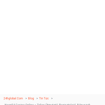
Neon54 casino online –
teljes útmutató:
regisztráció, bónuszok,
fizetési módok, mobil
élmény és biztonság
magyar játékosoknak
24hglobal.com
>
Blog
>
Tin Tức
>