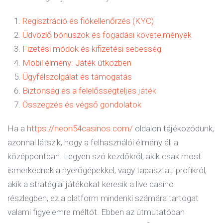
Regisztráció és fiókellenőrzés (KYC)
Üdvözlő bónuszok és fogadási követelmények
Fizetési módok és kifizetési sebesség
Mobil élmény: Játék útközben
Ügyfélszolgálat és támogatás
Biztonság és a felelősségteljes játék
Összegzés és végső gondolatok
Ha a
https://neon54casinos.com/
oldalon tájékozódunk,
azonnal látszik, hogy a felhasználói élmény áll a
középpontban. Legyen szó kezdőkről, akik csak most
ismerkednek a nyerőgépekkel, vagy tapasztalt profikról,
akik a stratégiai játékokat keresik a live casino
részlegben, ez a platform mindenki számára tartogat
valami figyelemre méltót. Ebben az útmutatóban