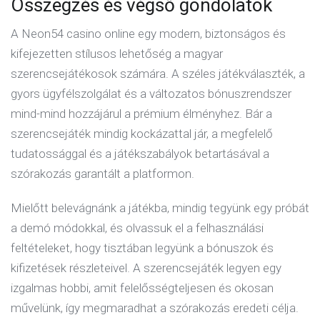
Összegzés és végső gondolatok
A Neon54 casino online egy modern, biztonságos és
kifejezetten stílusos lehetőség a magyar
szerencsejátékosok számára. A széles játékválaszték, a
gyors ügyfélszolgálat és a változatos bónuszrendszer
mind-mind hozzájárul a prémium élményhez. Bár a
szerencsejáték mindig kockázattal jár, a megfelelő
tudatossággal és a játékszabályok betartásával a
szórakozás garantált a platformon.
Mielőtt belevágnánk a játékba, mindig tegyünk egy próbát
a demó módokkal, és olvassuk el a felhasználási
feltételeket, hogy tisztában legyünk a bónuszok és
kifizetések részleteivel. A szerencsejáték legyen egy
izgalmas hobbi, amit felelősségteljesen és okosan
művelünk, így megmaradhat a szórakozás eredeti célja.