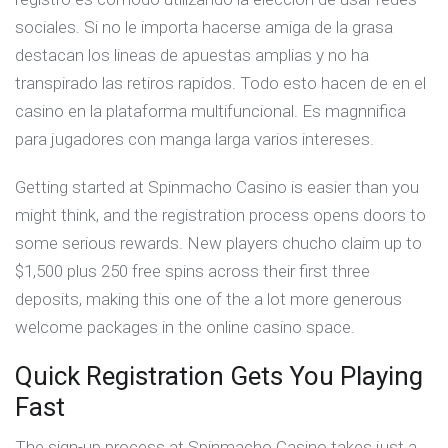
sociales. Si no le importa hacerse amiga de la grasa
destacan los lineas de apuestas amplias y no ha
transpirado las retiros rapidos. Todo esto hacen de en el
casino en la plataforma multifuncional. Es magnnifica
para jugadores con manga larga varios intereses.
Getting started at Spinmacho Casino is easier than you
might think, and the registration process opens doors to
some serious rewards. New players chucho claim up to
$1,500 plus 250 free spins across their first three
deposits, making this one of the a lot more generous
welcome packages in the online casino space.
Quick Registration Gets You Playing
Fast
The sign-up process at Spinmacho Casino takes just a