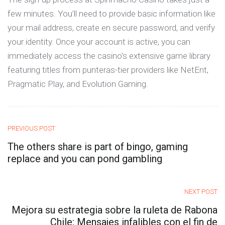
few minutes. You’ll need to provide basic information like
your mail address, create en secure password, and verify
your identity. Once your account is active, you can
immediately access the casino’s extensive game library
featuring titles from punteras-tier providers like NetEnt,
Pragmatic Play, and Evolution Gaming.
PREVIOUS POST
The others share is part of bingo, gaming
replace and you can pond gambling
NEXT POST
Mejora su estrategia sobre la ruleta de Rabona
Chile: Mensajes infalibles con el fin de