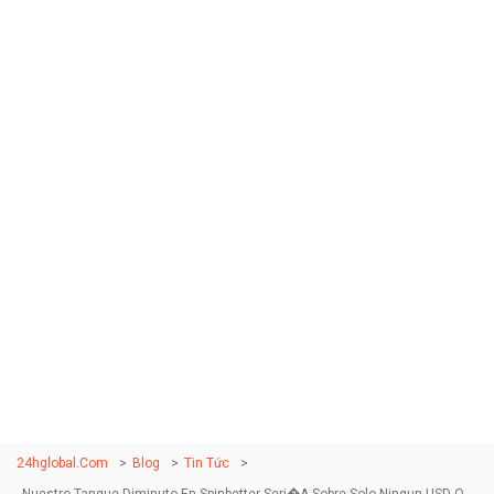
Nuestro tanque
diminuto en Spinbetter
seri�a sobre solo
ningun USD o bien su
igual acerca de
diferentes divisas
24hglobal.com
>
Blog
>
Tin Tức
>