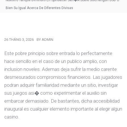
Nuestro Tanque Diminuto En Spinbetter Seri�a Sobre Solo Ningun USD O
Bien Su Igual Acerca De Diferentes Divisas
26 THÁNG 3, 2026
BY
ADMIN
Este pobre principio sobre entrada lo perfectamente
hace sencillo en el caso de un publico amplio, con
inclusion noveles. Ademas deja sufrir la medio carente
desmesurados compromisos financieros. Las jugadores
podran adquirir familiaridad mediante un sitio, investigar
sus juegos asi� como experimentar el auxilio sin
embarcar demasiado. De bastantes, dicha accesibilidad
inaugural es cualquier elemento importante al elegir algun
casino.