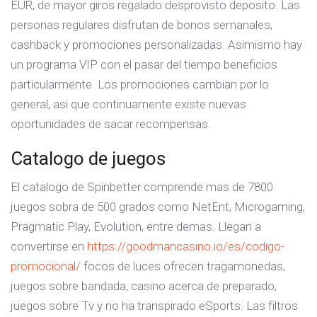
EUR, de mayor giros regalado desprovisto deposito. Las
personas regulares disfrutan de bonos semanales,
cashback y promociones personalizadas. Asimismo hay
un programa VIP con el pasar del tiempo beneficios
particularmente. Los promociones cambian por lo
general, asi que continuamente existe nuevas
oportunidades de sacar recompensas.
Catalogo de juegos
El catalogo de Spinbetter comprende mas de 7800
juegos sobra de 500 grados como NetEnt, Microgaming,
Pragmatic Play, Evolution, entre demas. Llegan a
convertirse en
https://goodmancasino.io/es/codigo-
promocional/
focos de luces ofrecen tragamonedas,
juegos sobre bandada, casino acerca de preparado,
juegos sobre Tv y no ha transpirado eSports. Las filtros