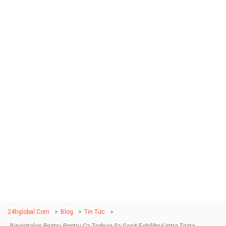
Bineinteles pentru
pentru ca trebuie sa
gasit echilibrul intre
toate aceste criterii
amintite cel mai
probabil nu va fi ob?
24hglobal.com
>
Blog
>
Tin Tức
>