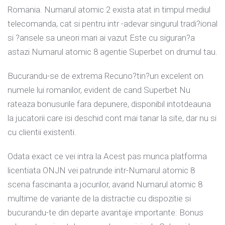
Romania. Numarul atomic 2 exista atat in timpul mediul
telecomanda, cat si pentru intr -adevar singurul tradi?ional
si ?ansele sa uneori mari ai vazut Este cu siguran?a
astazi Numarul atomic 8 agentie Superbet on drumul tau.
Bucurandu-se de extrema Recuno?tin?un excelent on
numele lui romanilor, evident de cand Superbet Nu
rateaza bonusurile fara depunere, disponibil intotdeauna
la jucatorii care isi deschid cont mai tanar la site, dar nu si
cu clientii existenti.
Odata exact ce vei intra la Acest pas munca platforma
licentiata ONJN vei patrunde intr-Numarul atomic 8
scena fascinanta a jocurilor, avand Numarul atomic 8
multime de variante de la distractie cu dispozitie si
bucurandu-te din departe avantaje importante: Bonus