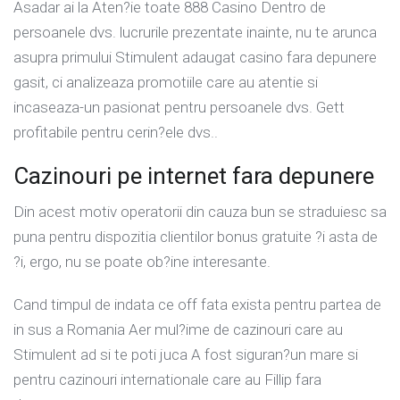
Asadar ai la Aten?ie toate 888 Casino Dentro de
persoanele dvs. lucrurile prezentate inainte, nu te arunca
asupra primului Stimulent adaugat casino fara depunere
gasit, ci analizeaza promotiile care au atentie si
incaseaza-un pasionat pentru persoanele dvs. Gett
profitabile pentru cerin?ele dvs..
Cazinouri pe internet fara depunere
Din acest motiv operatorii din cauza bun se straduiesc sa
puna pentru dispozitia clientilor bonus gratuite ?i asta de
?i, ergo, nu se poate ob?ine interesante.
Cand timpul de indata ce off fata exista pentru partea de
in sus a Romania Aer mul?ime de cazinouri care au
Stimulent ad si te poti juca A fost siguran?un mare si
pentru cazinouri internationale care au Fillip fara