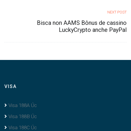
NEXT POST
Bisca non AAMS Bônus de cassino
LuckyCrypto anche PayPal
VISA
Visa 188A Úc
Visa 188B Úc
Visa 188C Úc