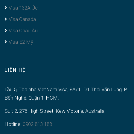
Visa 132A Úc
Visa Canada
Visa Châu Âu
Visa E2 Mỹ
LIÊN HỆ
Lầu 5, Tòa nhà VietNam Visa, 8A/11D1 Thái Văn Lung, P.
Bến Nghé, Quận 1, HCM.
Suit 2, 276 High Street, Kew Victoria, Australia
Hotline:
0902 813 188