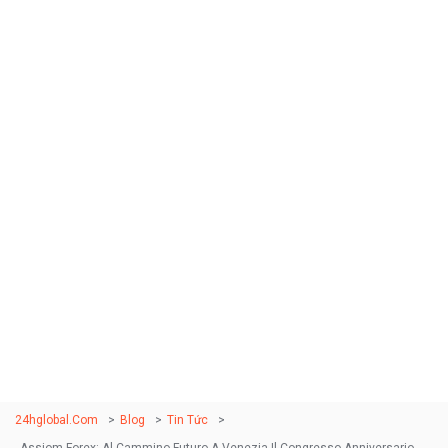
Assiom Forex: al
cammino futuro a
Venezia il Congresso
anniversario, desiderio
casinò online Visa a
Panetta
24hglobal.com
>
Blog
>
Tin Tức
>