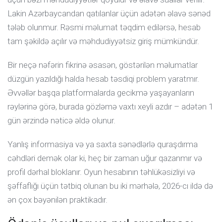
Lakin Azərbaycandan qatılanlar üçün adətən əlavə sənəd
tələb olunmur. Rəsmi məlumat təqdim edilərsə, hesab
tam şəkildə açılır və məhdudiyyətsiz giriş mümkündür.
Bir neçə nəfərin fikrinə əsasən, göstərilən məlumatlar
düzgün yazıldığı halda hesab təsdiqi problem yaratmır.
Əvvəllər başqa platformalarda gecikmə yaşayanların
rəylərinə görə, burada gözləmə vaxtı xeyli azdır – adətən 1
gün ərzində nəticə əldə olunur.
Yanlış informasiya və ya saxta sənədlərlə quraşdırma
cəhdləri demək olar ki, heç bir zaman uğur qazanmır və
profil dərhal bloklanır. Oyun hesabının təhlükəsizliyi və
şəffaflığı üçün tətbiq olunan bu iki mərhələ, 2026-cı ildə də
ən çox bəyənilən praktikadır.