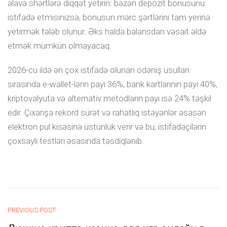
əlavə shərtlərə diqqət yetirin: bəzən depozit bonusunu
istifadə etmisinizsə, bonusun mərc şərtlərini tam yerinə
yetirmək tələb olunur. Əks halda balansdan vəsait əldə
etmək mümkün olmayacaq.
2026-cu ildə ən çox istifadə olunan ödəniş üsulları
sırasında e-wallet-lərin payı 36%, bank kartlarının payı 40%,
kriptovalyuta və alternativ metodların payı isə 24% təşkil
edir. Çıxarışa rekord sürət və rahatlıq istəyənlər əsasən
elektron pul kisəsinə üstünlük verir və bu, istifadəçilərin
çoxsaylı testləri əsasında təsdiqlənib.
PREVIOUS POST