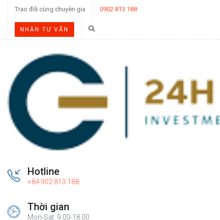
Trao đổi cùng chuyên gia
0902 813 188
NHẬN TƯ VẤN
Hotline
+84 902 813 188
Thời gian
Mon-Sat: 9.00-18.00