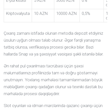
E-pul kisəsi
5 AZN
3000 AZN
0%
5-
də
Kriptovalyuta
10 AZN
10000 AZN
0,5%
10
də
Çıxarış zamanı istifadə olunan metodla depozit etdiyiniz
üsulun uyğun olması tələb olunur. Əgər fərqli yanaşma
tətbiq olunsa, verifikasiya prosesi gecikə bilər. Bəzi
hallarda Snap və ya şəxsiyyət vəsiqəsi şəkli istənilə bilər.
Ən rahat pul çıxarılması təcrübəsi üçün şəxsi
məlumatlarınızı profilinizdə tam və doğru göstərməyi
unutmayın. Yoxlanış mərhələsi tamamlanmadan böyük
məbləğlərin çıxarışı qadağan olunur və texniki dəstək bu
mərhələdə prosesi dəqiqləşdirir.
Slot oyunları və idman mərclərində qazanc çıxarışı üçün