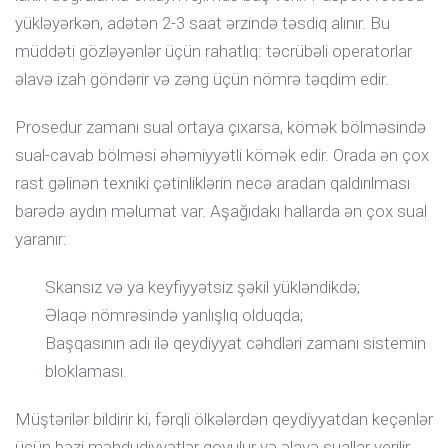
yükləyərkən, adətən 2-3 saat ərzində təsdiq alınır. Bu
müddəti gözləyənlər üçün rahatlıq: təcrübəli operatorlar
əlavə izah göndərir və zəng üçün nömrə təqdim edir.
Prosedur zamanı sual ortaya çıxarsa, kömək bölməsində
sual-cavab bölməsi əhəmiyyətli kömək edir. Orada ən çox
rast gəlinən texniki çətinliklərin necə aradan qaldırılması
barədə aydın məlumat var. Aşağıdakı hallarda ən çox sual
yaranır:
Skansız və ya keyfiyyətsiz şəkil yükləndikdə;
Əlaqə nömrəsində yanlışlıq olduqda;
Başqasının adı ilə qeydiyyat cəhdləri zamanı sistemin
bloklaması.
Müştərilər bildirir ki, fərqli ölkələrdən qeydiyyatdan keçənlər
üçün bəzi məhdudiyyətlər qoyulur və əlavə suallar verilir.