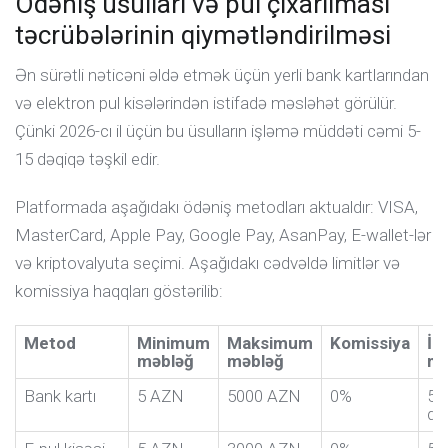
Ödəniş üsulları və pul çıxarılması
təcrübələrinin qiymətləndirilməsi
Ən sürətli nəticəni əldə etmək üçün yerli bank kartlarından
və elektron pul kisələrindən istifadə məsləhət görülür.
Çünki 2026-cı il üçün bu üsulların işləmə müddəti cəmi 5-
15 dəqiqə təşkil edir.
Platformada aşağıdakı ödəniş metodları aktualdır: VISA,
MasterCard, Apple Pay, Google Pay, AsanPay, E-wallet-lər
və kriptovalyuta seçimi. Aşağıdakı cədvəldə limitlər və
komissiya haqqları göstərilib:
Metod
Minimum
Maksimum
Komissiya
İc
məbləğ
məbləğ
mü
Bank kartı
5 AZN
5000 AZN
0%
5-
də