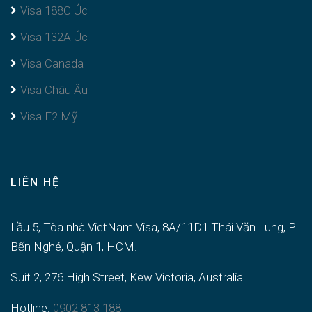
Visa 188C Úc
Visa 132A Úc
Visa Canada
Visa Châu Âu
Visa E2 Mỹ
LIÊN HỆ
Lầu 5, Tòa nhà VietNam Visa, 8A/11D1 Thái Văn Lung, P.
Bến Nghé, Quận 1, HCM.
Suit 2, 276 High Street, Kew Victoria, Australia
Hotline:
0902 813 188