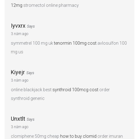
12mg
stromectol online pharmacy
Iyvxrx
Says
3 năm ago
symmetrel 100 mg uk
tenormin 100mg cost
avlosulfon 100
mg us
Kiyejr
Says
3 năm ago
online blackjack best
synthroid 100mcg cost
order
synthroid generic
Unxtlt
Says
3 năm ago
clomiphene 50mg cheap
how to buy clomid
order imuran