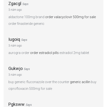
Zgacgl
Says
3 năm ago
aldactone 100mg brand
order valacyclovir 500mg for sale
order finasteride generic
Iugoiq
Says
3 năm ago
aurogra order
order estradiol pills
estradiol 2mg tablet
Gukwjo
Says
3 năm ago
buy generic fluconazole over the counter
generic acillin
buy
ciprofloxacin 500mg for sale
Pgksww
Says