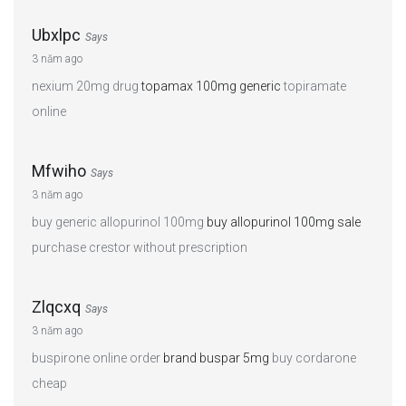
Ubxlpc
Says
3 năm ago
nexium 20mg drug
topamax 100mg generic
topiramate
online
Mfwiho
Says
3 năm ago
buy generic allopurinol 100mg
buy allopurinol 100mg sale
purchase crestor without prescription
Zlqcxq
Says
3 năm ago
buspirone online order
brand buspar 5mg
buy cordarone
cheap