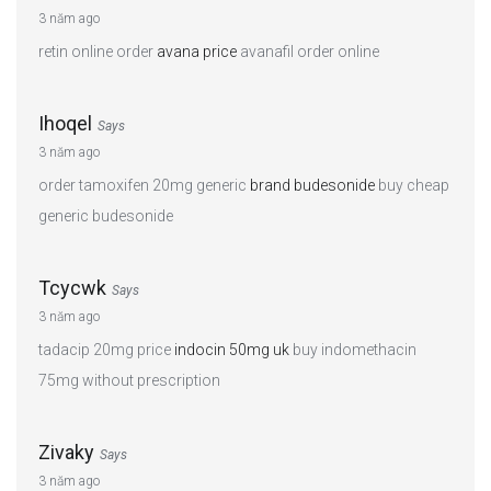
3 năm ago
retin online order
avana price
avanafil order online
Ihoqel
Says
3 năm ago
order tamoxifen 20mg generic
brand budesonide
buy cheap
generic budesonide
Tcycwk
Says
3 năm ago
tadacip 20mg price
indocin 50mg uk
buy indomethacin
75mg without prescription
Zivaky
Says
3 năm ago