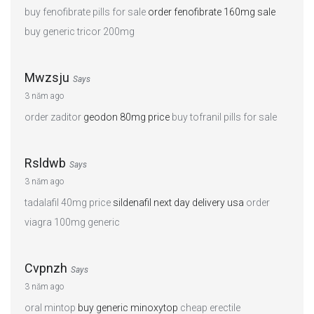
buy fenofibrate pills for sale
order fenofibrate 160mg sale
buy generic tricor 200mg
Mwzsju
Says
3 năm ago
order zaditor
geodon 80mg price
buy tofranil pills for sale
Rsldwb
Says
3 năm ago
tadalafil 40mg price
sildenafil next day delivery usa
order
viagra 100mg generic
Cvpnzh
Says
3 năm ago
oral mintop
buy generic minoxytop
cheap erectile