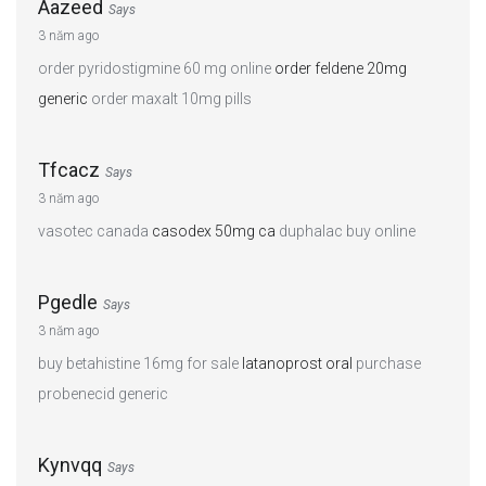
Aazeed
Says
3 năm ago
order pyridostigmine 60 mg online
order feldene 20mg
generic
order maxalt 10mg pills
Tfcacz
Says
3 năm ago
vasotec canada
casodex 50mg ca
duphalac buy online
Pgedle
Says
3 năm ago
buy betahistine 16mg for sale
latanoprost oral
purchase
probenecid generic
Kynvqq
Says