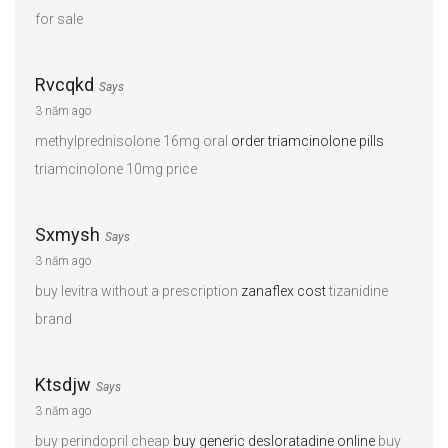
for sale
Rvcqkd
Says
3 năm ago
methylprednisolone 16mg oral
order triamcinolone pills
triamcinolone 10mg price
Sxmysh
Says
3 năm ago
buy levitra without a prescription
zanaflex cost
tizanidine
brand
Ktsdjw
Says
3 năm ago
buy perindopril cheap
buy generic desloratadine online
buy