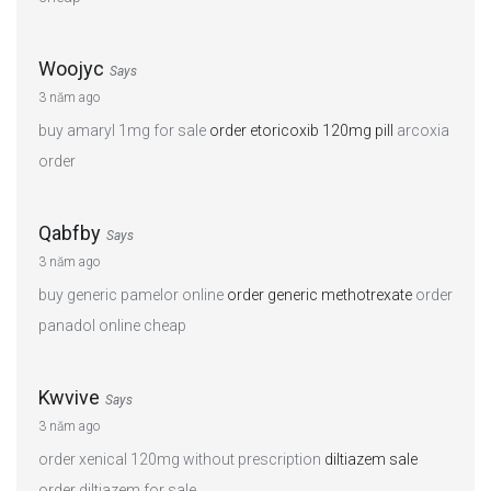
Woojyc
Says
3 năm ago
buy amaryl 1mg for sale
order etoricoxib 120mg pill
arcoxia
order
Qabfby
Says
3 năm ago
buy generic pamelor online
order generic methotrexate
order
panadol online cheap
Kwvive
Says
3 năm ago
order xenical 120mg without prescription
diltiazem sale
order diltiazem for sale