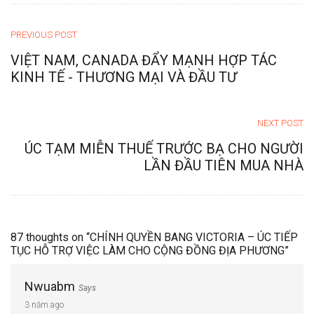
PREVIOUS POST
VIỆT NAM, CANADA ĐẨY MẠNH HỢP TÁC
KINH TẾ - THƯƠNG MẠI VÀ ĐẦU TƯ
NEXT POST
ÚC TẠM MIỄN THUẾ TRƯỚC BẠ CHO NGƯỜI
LẦN ĐẦU TIÊN MUA NHÀ
87 thoughts on “
CHÍNH QUYỀN BANG VICTORIA – ÚC TIẾP
TỤC HỖ TRỢ VIỆC LÀM CHO CỘNG ĐỒNG ĐỊA PHƯƠNG
”
Nwuabm
Says
3 năm ago