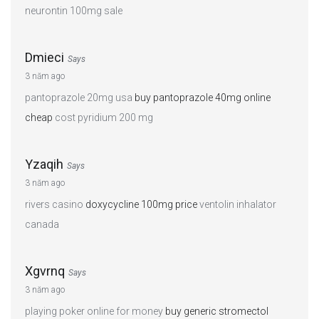
neurontin 100mg sale
Dmieci
Says
3 năm ago
pantoprazole 20mg usa
buy pantoprazole 40mg online
cheap
cost pyridium 200 mg
Yzaqih
Says
3 năm ago
rivers casino
doxycycline 100mg price
ventolin inhalator
canada
Xgvrnq
Says
3 năm ago
playing poker online for money
buy generic stromectol