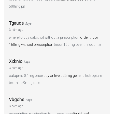
500mg pill
Tgauqe
Says
3 năm ago
where to buy calcitriol without a prescription
order tricor
160mg without prescription
tricor 160mg over the counter
Xxknio
Says
3 năm ago
catapres 0.1mg price
buy antivert 25mg generic
tiotropium
bromide 9mcg sale
Vbgohs
Says
3 năm ago
prescription medication for severe acne
liquid oral