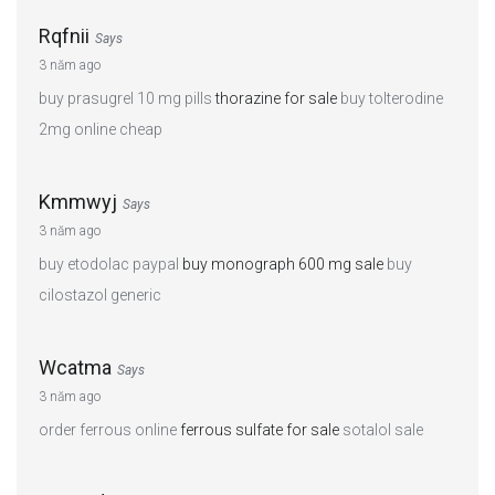
Rqfnii
Says
3 năm ago
buy prasugrel 10 mg pills
thorazine for sale
buy tolterodine
2mg online cheap
Kmmwyj
Says
3 năm ago
buy etodolac paypal
buy monograph 600 mg sale
buy
cilostazol generic
Wcatma
Says
3 năm ago
order ferrous online
ferrous sulfate for sale
sotalol sale