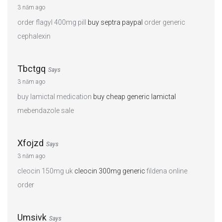
3 năm ago
order flagyl 400mg pill
buy septra paypal
order generic
cephalexin
Tbctgq
Says
3 năm ago
buy lamictal medication
buy cheap generic lamictal
mebendazole sale
Xfojzd
Says
3 năm ago
cleocin 150mg uk
cleocin 300mg generic
fildena online
order
Umsivk
Says