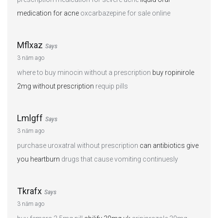
medication for acne
oxcarbazepine for sale online
Mflxaz
Says
3 năm ago
where to buy minocin without a prescription
buy ropinirole
2mg without prescription
requip pills
Lmlgff
Says
3 năm ago
purchase uroxatral without prescription
can antibiotics give
you heartburn
drugs that cause vomiting continuesly
Tkrafx
Says
3 năm ago