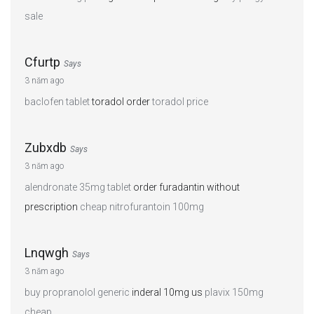
sale
Cfurtp
Says
3 năm ago
baclofen tablet
toradol order
toradol price
Zubxdb
Says
3 năm ago
alendronate 35mg tablet
order furadantin without
prescription
cheap nitrofurantoin 100mg
Lnqwgh
Says
3 năm ago
buy propranolol generic
inderal 10mg us
plavix 150mg
cheap