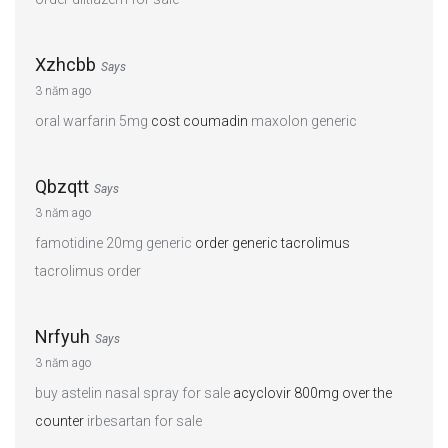
Xzhcbb
Says
3 năm ago
oral warfarin 5mg
cost coumadin
maxolon generic
Qbzqtt
Says
3 năm ago
famotidine 20mg generic
order generic tacrolimus
tacrolimus order
Nrfyuh
Says
3 năm ago
buy astelin nasal spray for sale
acyclovir 800mg over the
counter
irbesartan for sale