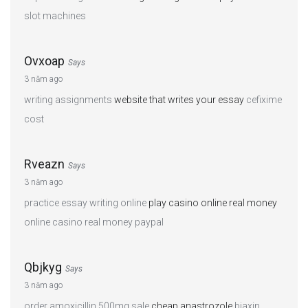
slot machines
Ovxoap
Says
3 năm ago
writing assignments
website that writes your essay
cefixime
cost
Rveazn
Says
3 năm ago
practice essay writing online
play casino online real money
online casino real money paypal
Qbjkyg
Says
3 năm ago
order amoxicillin 500mg sale
cheap anastrozole
biaxin