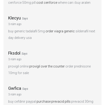
cenforce 50mg pill
cost cenforce
where can i buy aralen
Klecyu
Says
3 năm ago
buy generic tadalafil 5mg
order viagra generic
sildenafil next
day delivery usa
Fksdol
Says
3 năm ago
provigil online
provigil over the counter
order prednisone
10mg for sale
Gwfica
Says
3 năm ago
buy cefdinir paypal
purchase prevacid pills
prevacid 30mg