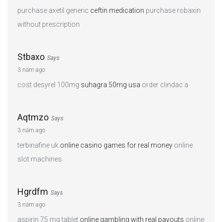
purchase axetil generic
ceftin medication
purchase robaxin
without prescription
Stbaxo
Says
3 năm ago
cost desyrel 100mg
suhagra 50mg usa
order clindac a
Aqtmzo
Says
3 năm ago
terbinafine uk
online casino games for real money
online
slot machines
Hgrdfm
Says
3 năm ago
aspirin 75 mg tablet
online gambling with real payouts
online