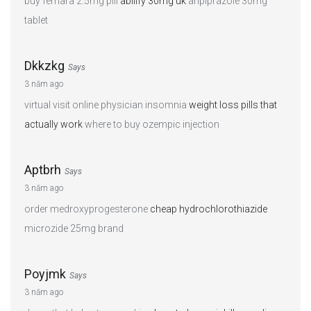
buy femara 2.5mg pill
abilify 30mg uk
aripiprazole 30mg
tablet
Dkkzkg
Says
3 năm ago
virtual visit online physician insomnia
weight loss pills that
actually work
where to buy ozempic injection
Aptbrh
Says
3 năm ago
order medroxyprogesterone
cheap hydrochlorothiazide
microzide 25mg brand
Poyjmk
Says
3 năm ago