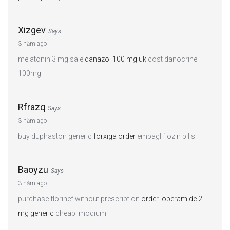
Xizgev
Says
3 năm ago
melatonin 3 mg sale
danazol 100 mg uk
cost danocrine
100mg
Rfrazq
Says
3 năm ago
buy duphaston generic
forxiga order
empagliflozin pills
Baoyzu
Says
3 năm ago
purchase florinef without prescription
order loperamide 2
mg generic
cheap imodium