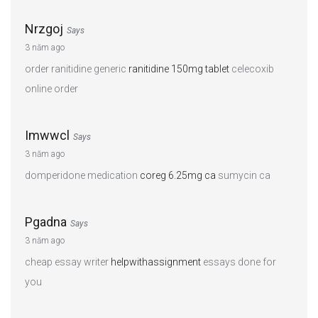
Nrzgoj
Says
3 năm ago
order ranitidine generic
ranitidine 150mg tablet
celecoxib
online order
Imwwcl
Says
3 năm ago
domperidone medication
coreg 6.25mg ca
sumycin ca
Pgadna
Says
3 năm ago
cheap essay writer
helpwithassignment
essays done for
you