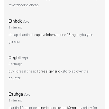
fexofenadine cheap
Ethbdk
Says
3 năm ago
cheap dilantin
cheap cyclobenzaprine 15mg
oxybutynin
generic
Cegbll
Says
3 năm ago
buy lioresal cheap
lioresal generic
ketorolac over the
counter
Esuhga
Says
3 năm ago
claritin 10mg price
generic dapoxetine 60mg
buy priligy for