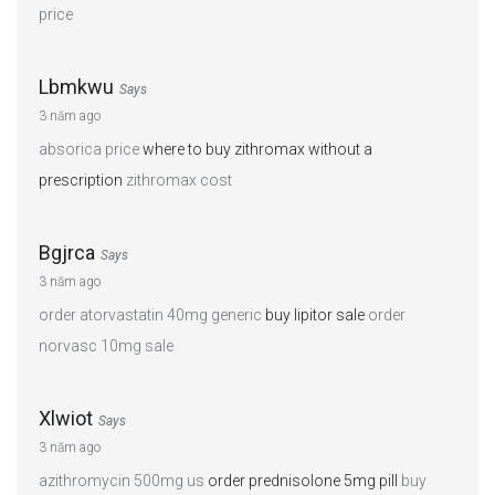
price
Lbmkwu
Says
3 năm ago
absorica price
where to buy zithromax without a
prescription
zithromax cost
Bgjrca
Says
3 năm ago
order atorvastatin 40mg generic
buy lipitor sale
order
norvasc 10mg sale
Xlwiot
Says
3 năm ago
azithromycin 500mg us
order prednisolone 5mg pill
buy