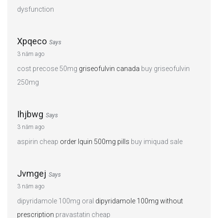
dysfunction
Xpqeco
Says
3 năm ago
cost precose 50mg
griseofulvin canada
buy griseofulvin
250mg
Ihjbwg
Says
3 năm ago
aspirin cheap
order lquin 500mg pills
buy imiquad sale
Jvmgej
Says
3 năm ago
dipyridamole 100mg oral
dipyridamole 100mg without
prescription
pravastatin cheap