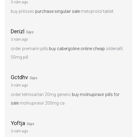
3 năm ago
buy prilosec
purchase singulair sale
metoprolol tablet
Derizl
Says
3 năm ago
order premarin pills
buy cabergoline online cheap
sildenafil
50mg pill
Gctdhv
Says
3 năm ago
order telmisartan 20mg generic
buy molnupiravir pills for
sale
molnupiravir 200mg ca
Yoftja
Says
3 năm ago