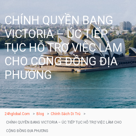
CHÍNH QUYỀN BANG
VICTORIA – ÚC TIẾP
TỤC HỖ TRỢ VIỆC LÀM
CHO CỘNG ĐỒNG ĐỊA
PHƯƠNG
24hglobal.com
>
Blog
>
Chính Sách Di Trú
>
CHÍNH QUYỀN BANG VICTORIA – ÚC TIẾP TỤC HỖ TRỢ VIỆC LÀM CHO
CỘNG ĐỒNG ĐỊA PHƯƠNG