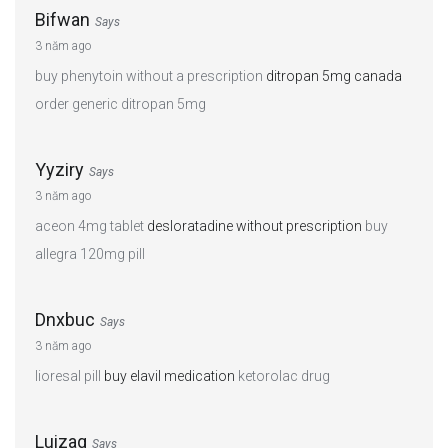
Bifwan
Says
3 năm ago
buy phenytoin without a prescription
ditropan 5mg canada
order generic ditropan 5mg
Yyziry
Says
3 năm ago
aceon 4mg tablet
desloratadine without prescription
buy
allegra 120mg pill
Dnxbuc
Says
3 năm ago
lioresal pill
buy elavil medication
ketorolac drug
Luizag
Says