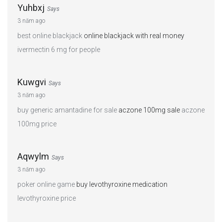
Yuhbxj
Says
3 năm ago
best online blackjack
online blackjack with real money
ivermectin 6 mg for people
Kuwgvi
Says
3 năm ago
buy generic amantadine for sale
aczone 100mg sale
aczone
100mg price
Aqwylm
Says
3 năm ago
poker online game
buy levothyroxine medication
levothyroxine price