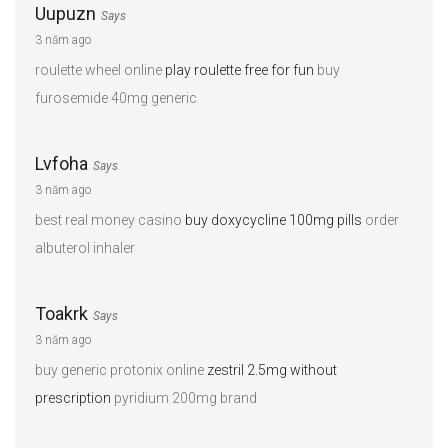
Uupuzn
Says
3 năm ago
roulette wheel online
play roulette free for fun
buy
furosemide 40mg generic
Lvfoha
Says
3 năm ago
best real money casino
buy doxycycline 100mg pills
order
albuterol inhaler
Toakrk
Says
3 năm ago
buy generic protonix online
zestril 2.5mg without
prescription
pyridium 200mg brand