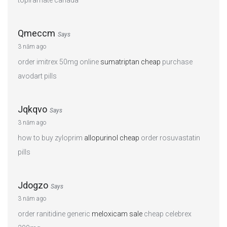
Qmeccm
Says
3 năm ago
order imitrex 50mg online
sumatriptan cheap
purchase
avodart pills
Jqkqvo
Says
3 năm ago
how to buy zyloprim
allopurinol cheap
order rosuvastatin
pills
Jdogzo
Says
3 năm ago
order ranitidine generic
meloxicam sale
cheap celebrex