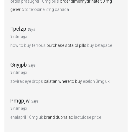
order prasugrel 10mg pills
order dimenhydrinate 50 mg
generic
tolterodine 2mg canada
Tpclzp
Says
3 năm ago
how to buy ferrous
purchase sotalol pills
buy betapace
Gnyjpb
Says
3 năm ago
zovirax eye drops
xalatan where to buy
exelon 3mg uk
Pmgpjw
Says
3 năm ago
enalapril 10mg uk
brand duphalac
lactulose price