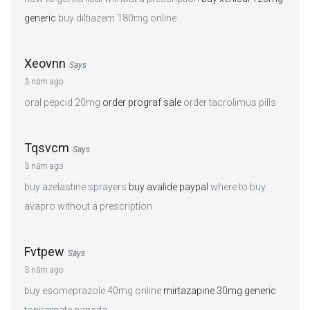
generic
buy diltiazem 180mg online
Xeovnn
Says
3 năm ago
oral pepcid 20mg
order prograf sale
order tacrolimus pills
Tqsvcm
Says
3 năm ago
buy azelastine sprayers
buy avalide paypal
where to buy
avapro without a prescription
Fvtpew
Says
3 năm ago
buy esomeprazole 40mg online
mirtazapine 30mg generic
topiramate canada