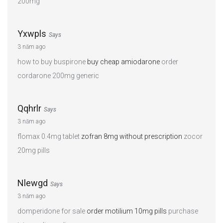
200mg
Yxwpls
Says
3 năm ago
how to buy buspirone
buy cheap amiodarone
order
cordarone 200mg generic
Qqhrlr
Says
3 năm ago
flomax 0.4mg tablet
zofran 8mg without prescription
zocor
20mg pills
Nlewgd
Says
3 năm ago
domperidone for sale
order motilium 10mg pills
purchase