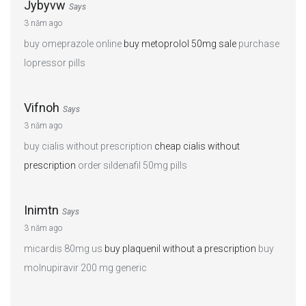
Jybyvw
Says
3 năm ago
buy omeprazole online
buy metoprolol 50mg sale
purchase
lopressor pills
Vifnoh
Says
3 năm ago
buy cialis without prescription
cheap cialis without
prescription
order sildenafil 50mg pills
Inimtn
Says
3 năm ago
micardis 80mg us
buy plaquenil without a prescription
buy
molnupiravir 200 mg generic