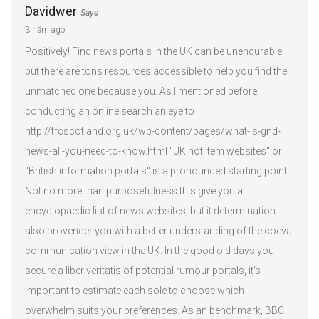
Davidwer
Says
3 năm ago
Positively! Find news portals in the UK can be unendurable,
but there are tons resources accessible to help you find the
unmatched one because you. As I mentioned before,
conducting an online search an eye to
http://tfcscotland.org.uk/wp-content/pages/what-is-gnd-
news-all-you-need-to-know.html "UK hot item websites" or
"British information portals" is a pronounced starting point.
Not no more than purposefulness this give you a
encyclopaedic list of news websites, but it determination
also provender you with a better understanding of the coeval
communication view in the UK. In the good old days you
secure a liber veritatis of potential rumour portals, it's
important to estimate each sole to choose which
overwhelm suits your preferences. As an benchmark, BBC