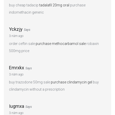
buy cheap tadacip
tadalafil 20mg oral
purchase
indomethacin generic
Yckzjy
Says
3 năm ago
order ceftin sale
purchase methocarbamol sale
robaxin
500mg price
Emrxkx
Says
3 năm ago
buy trazodone 50mg sale
purchase clindamycin gel
buy
clindamycin without a prescription
Iugmxa
Says
3 năm ago