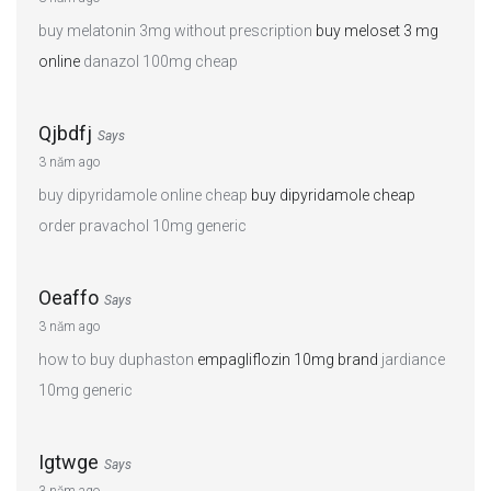
buy melatonin 3mg without prescription
buy meloset 3 mg
online
danazol 100mg cheap
Qjbdfj
Says
3 năm ago
buy dipyridamole online cheap
buy dipyridamole cheap
order pravachol 10mg generic
Oeaffo
Says
3 năm ago
how to buy duphaston
empagliflozin 10mg brand
jardiance
10mg generic
Igtwge
Says
3 năm ago