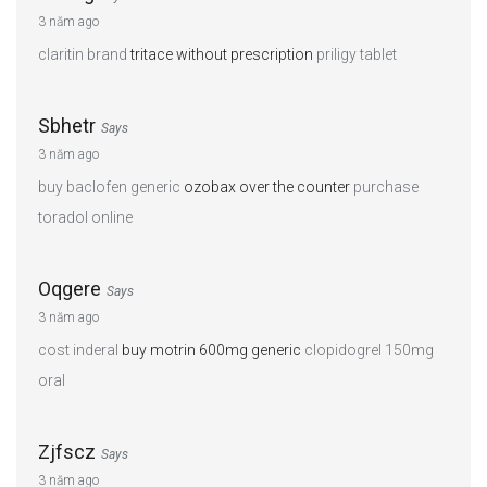
3 năm ago
claritin brand
tritace without prescription
priligy tablet
Sbhetr
Says
3 năm ago
buy baclofen generic
ozobax over the counter
purchase
toradol online
Oqgere
Says
3 năm ago
cost inderal
buy motrin 600mg generic
clopidogrel 150mg
oral
Zjfscz
Says
3 năm ago