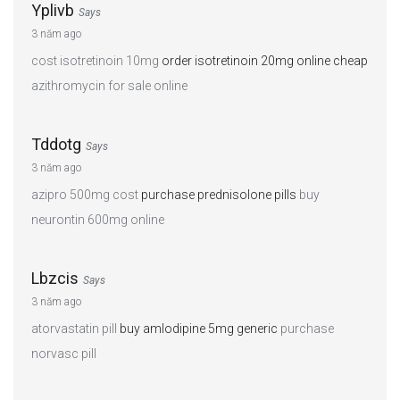
Yplivb
Says
3 năm ago
cost isotretinoin 10mg
order isotretinoin 20mg online cheap
azithromycin for sale online
Tddotg
Says
3 năm ago
azipro 500mg cost
purchase prednisolone pills
buy
neurontin 600mg online
Lbzcis
Says
3 năm ago
atorvastatin pill
buy amlodipine 5mg generic
purchase
norvasc pill