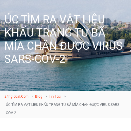
ÚC TÌM RA VẬT LIỆU
KHẨU TRANG TỪ BÃ
MÍA CHẶN ĐƯỢC VIRUS
SARS-COV-2
24hglobal.com
>
Blog
>
Tin Tức
>
ÚC TÌM RA VẬT LIỆU KHẨU TRANG TỪ BÃ MÍA CHẶN ĐƯỢC VIRUS SARS-
COV-2