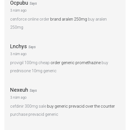
Ocpubu
Says
3 năm ago
cenforce online order
brand aralen 250mg
buy aralen
250mg
Lnchys
Says
3 năm ago
provigil 100mg cheap
order generic promethazine
buy
prednisone 10mg generic
Nexeuh
Says
3 năm ago
cefdinir 300mg sale
buy generic prevacid over the counter
purchase prevacid generic