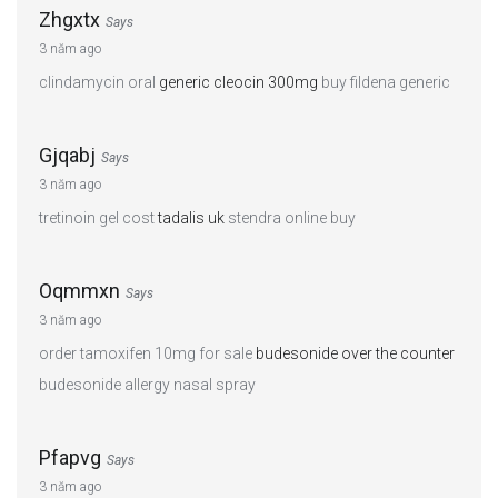
Zhgxtx
Says
3 năm ago
clindamycin oral
generic cleocin 300mg
buy fildena generic
Gjqabj
Says
3 năm ago
tretinoin gel cost
tadalis uk
stendra online buy
Oqmmxn
Says
3 năm ago
order tamoxifen 10mg for sale
budesonide over the counter
budesonide allergy nasal spray
Pfapvg
Says
3 năm ago