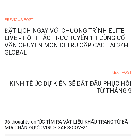
PREVIOUS POST
ĐẶT LỊCH NGAY VỚI CHƯƠNG TRÌNH ELITE
LIVE - HỘI THẢO TRỰC TUYẾN 1:1 CÙNG CỐ
VẤN CHUYÊN MÔN DI TRÚ CẤP CAO TẠI 24H
GLOBAL
NEXT POST
KINH TẾ ÚC DỰ KIẾN SẼ BẮT ĐẦU PHỤC HỒI
TỪ THÁNG 9
96 thoughts on “
ÚC TÌM RA VẬT LIỆU KHẨU TRANG TỪ BÃ
MÍA CHẶN ĐƯỢC VIRUS SARS-COV-2
”