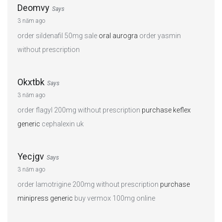
Deomvy
Says
3 năm ago
order sildenafil 50mg sale
oral aurogra
order yasmin
without prescription
Okxtbk
Says
3 năm ago
order flagyl 200mg without prescription
purchase keflex
generic
cephalexin uk
Yecjgv
Says
3 năm ago
order lamotrigine 200mg without prescription
purchase
minipress generic
buy vermox 100mg online