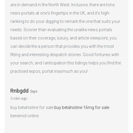
are in demand in the North West. Inclusive, there are tons
news portals at one's fingertips in the UK, and it's high-
ranking to do your digging to remark the one that suits your
needs. Sooner than evaluating the unalike news portals
based on their coverage, luxury, and article viewpoint, you
can decide the a person that provides you with the most
fitting and interesting despatch stories. Good fortunes with
your search, and I anticipation this tidings helps you find the
practised expos‚ portal inasmuch as you!
Rnbgdd
Says
3 năm ago
buy betahistine for sale
buy betahistine 16mg for sale
benemid online