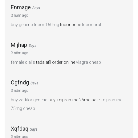
Enmage
Says
3 năm ago
buy generic tricor 160mg
tricor price
tricor oral
Mljhap
Says
3 năm ago
female cialis
tadalafil order online
viagra cheap
Cgfndg
Says
3 năm ago
buy zaditor generic
buy imipramine 25mg sale
imipramine
75mg cheap
Xqfdaq
Says
3 năm ago