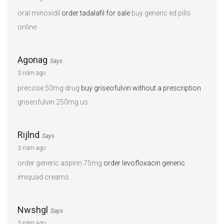
oral minoxidil
order tadalafil for sale
buy generic ed pills
online
Agonag
Says
3 năm ago
precose 50mg drug
buy griseofulvin without a prescription
griseofulvin 250mg us
Rijlnd
Says
3 năm ago
order generic aspirin 75mg
order levofloxacin generic
imiquad creams
Nwshgl
Says
3 năm ago