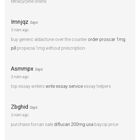
tetracycline online
Imnjqz
Says
3 năm ago
buy generic aldactone over the counter
order proscar 1mg
pill
propecia 1mg without prescription
Asmmpx
Says
3 năm ago
top essay writers
write essay service
essay helpers
Zbghid
Says
3 năm ago
purchase forcan sale
diflucan 200mg usa
baycip price