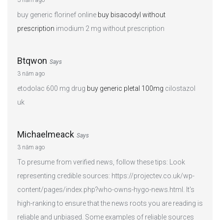
buy generic florinef online
buy bisacodyl without
prescription
imodium 2 mg without prescription
Btqwon
Says
3 năm ago
etodolac 600 mg drug
buy generic pletal 100mg
cilostazol
uk
Michaelmeack
Says
3 năm ago
To presume from verified news, follow these tips: Look
representing credible sources: https://projectev.co.uk/wp-
content/pages/index.php?who-owns-hygo-news.html. It's
high-ranking to ensure that the news roots you are reading is
reliable and unbiased. Some examples of reliable sources