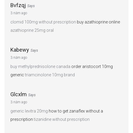
Bvfzqj
Says
3 năm ago
clomid 100mg without prescription
buy azathioprine online
azathioprine 25mg oral
Kabewy
Says
3 năm ago
buy methylprednisolone canada
order aristocort 10mg
generic
triamcinolone 10mg brand
Glcxlm
Says
3 năm ago
generic levitra 20mg
how to get zanaflex without a
prescription
tizanidine without prescription