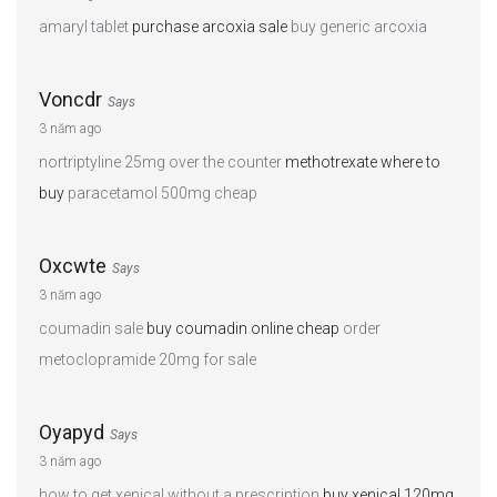
amaryl tablet
purchase arcoxia sale
buy generic arcoxia
Voncdr
Says
3 năm ago
nortriptyline 25mg over the counter
methotrexate where to
buy
paracetamol 500mg cheap
Oxcwte
Says
3 năm ago
coumadin sale
buy coumadin online cheap
order
metoclopramide 20mg for sale
Oyapyd
Says
3 năm ago
how to get xenical without a prescription
buy xenical 120mg