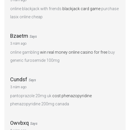
online blackjack with friends
blackjack card game
purchase
lasix online cheap
Bzaetm
Says
3 năm ago
online gambling
win real money online casino for free
buy
generic furosemide 100mg
Cundsf
Says
3 năm ago
pantoprazole 20mg uk
cost phenazopyridine
phenazopyridine 200mg canada
Owvbxq
Says