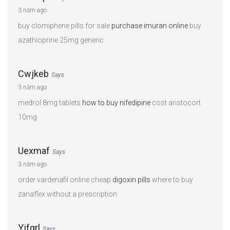
3 năm ago
buy clomiphene pills for sale
purchase imuran online
buy
azathioprine 25mg generic
Cwjkeb
Says
3 năm ago
medrol 8mg tablets
how to buy nifedipine
cost aristocort
10mg
Uexmaf
Says
3 năm ago
order vardenafil online cheap
digoxin pills
where to buy
zanaflex without a prescription
Yjfgrl
Says