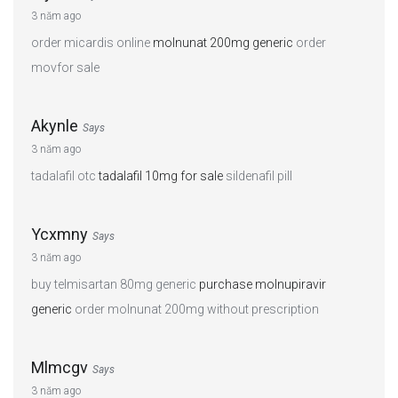
3 năm ago
order micardis online
molnunat 200mg generic
order
movfor sale
Akynle
Says
3 năm ago
tadalafil otc
tadalafil 10mg for sale
sildenafil pill
Ycxmny
Says
3 năm ago
buy telmisartan 80mg generic
purchase molnupiravir
generic
order molnunat 200mg without prescription
Mlmcgv
Says
3 năm ago