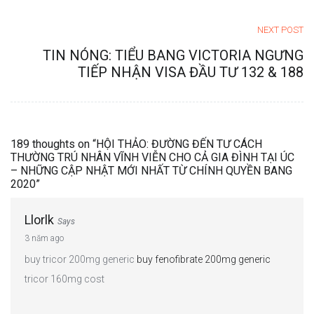
NEXT POST
TIN NÓNG: TIỂU BANG VICTORIA NGƯNG
TIẾP NHẬN VISA ĐẦU TƯ 132 & 188
189 thoughts on “
HỘI THẢO: ĐƯỜNG ĐẾN TƯ CÁCH
THƯỜNG TRÚ NHÂN VĨNH VIỄN CHO CẢ GIA ĐÌNH TẠI ÚC
– NHỮNG CẬP NHẬT MỚI NHẤT TỪ CHÍNH QUYỀN BANG
2020
”
Llorlk
Says
3 năm ago
buy tricor 200mg generic
buy fenofibrate 200mg generic
tricor 160mg cost