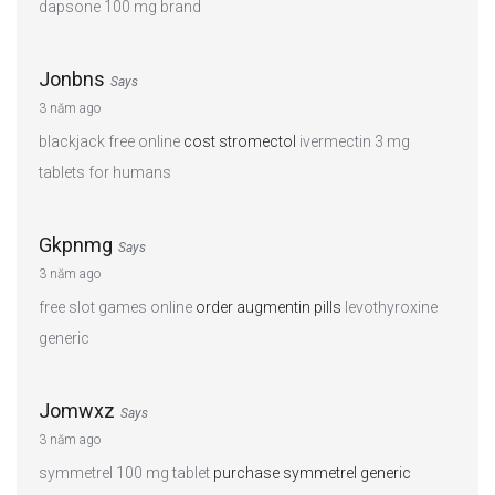
dapsone 100 mg brand
Jonbns
Says
3 năm ago
blackjack free online
cost stromectol
ivermectin 3 mg
tablets for humans
Gkpnmg
Says
3 năm ago
free slot games online
order augmentin pills
levothyroxine
generic
Jomwxz
Says
3 năm ago
symmetrel 100 mg tablet
purchase symmetrel generic