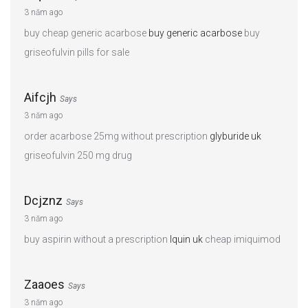
3 năm ago
buy cheap generic acarbose
buy generic acarbose
buy
griseofulvin pills for sale
Aifcjh
Says
3 năm ago
order acarbose 25mg without prescription
glyburide uk
griseofulvin 250 mg drug
Dcjznz
Says
3 năm ago
buy aspirin without a prescription
lquin uk
cheap imiquimod
Zaaoes
Says
3 năm ago