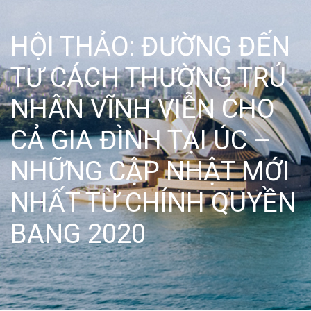
HỘI THẢO: ĐƯỜNG ĐẾN
TƯ CÁCH THƯỜNG TRÚ
NHÂN VĨNH VIỄN CHO
CẢ GIA ĐÌNH TẠI ÚC –
NHỮNG CẬP NHẬT MỚI
NHẤT TỪ CHÍNH QUYỀN
BANG 2020