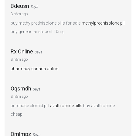
Bdeusn
Says
3 năm ago
buy methylprednisolone pills for sale
methylprednisolone pill
buy generic aristocort 10mg
Rx Online
Says
3 năm ago
pharmacy canada online
Oqsmdh
Says
3 năm ago
purchase clomid pill
azathioprine pills
buy azathioprine
cheap
Omlmpz
Says