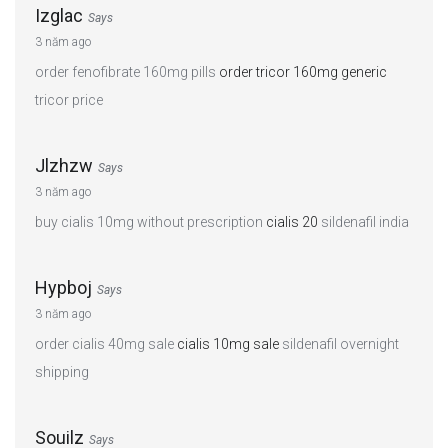
Izglac
Says
3 năm ago
order fenofibrate 160mg pills
order tricor 160mg generic
tricor price
Jlzhzw
Says
3 năm ago
buy cialis 10mg without prescription
cialis 20
sildenafil india
Hypboj
Says
3 năm ago
order cialis 40mg sale
cialis 10mg sale
sildenafil overnight
shipping
Souilz
Says