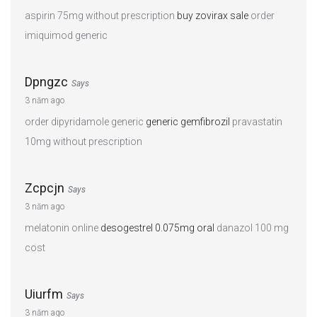
aspirin 75mg without prescription
buy zovirax sale
order
imiquimod generic
Dpngzc
Says
3 năm ago
order dipyridamole generic
generic gemfibrozil
pravastatin
10mg without prescription
Zcpcjn
Says
3 năm ago
melatonin online
desogestrel 0.075mg oral
danazol 100 mg
cost
Uiurfm
Says
3 năm ago