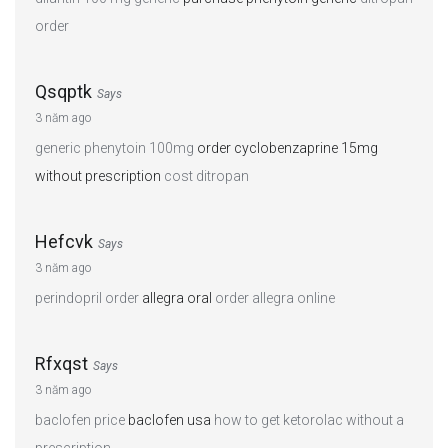
order
Qsqptk
Says
3 năm ago
generic phenytoin 100mg
order cyclobenzaprine 15mg
without prescription
cost ditropan
Hefcvk
Says
3 năm ago
perindopril order
allegra oral
order allegra online
Rfxqst
Says
3 năm ago
baclofen price
baclofen usa
how to get ketorolac without a
prescription