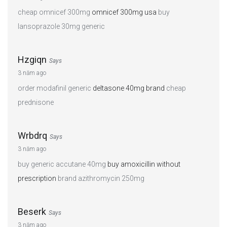
cheap omnicef 300mg
omnicef 300mg usa
buy
lansoprazole 30mg generic
Hzgiqn
Says
3 năm ago
order modafinil generic
deltasone 40mg brand
cheap
prednisone
Wrbdrq
Says
3 năm ago
buy generic accutane 40mg
buy amoxicillin without
prescription
brand azithromycin 250mg
Beserk
Says
3 năm ago