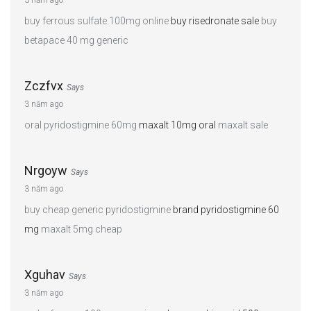
buy ferrous sulfate 100mg online
buy risedronate sale
buy
betapace 40 mg generic
Zczfvx
Says
3 năm ago
oral pyridostigmine 60mg
maxalt 10mg oral
maxalt sale
Nrgoyw
Says
3 năm ago
buy cheap generic pyridostigmine
brand pyridostigmine 60
mg
maxalt 5mg cheap
Xguhav
Says
3 năm ago