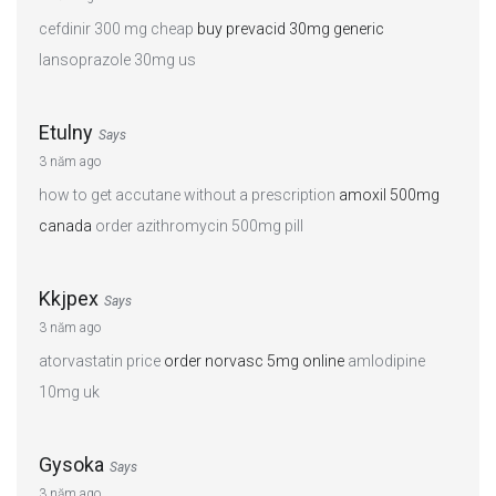
cefdinir 300 mg cheap
buy prevacid 30mg generic
lansoprazole 30mg us
Etulny
Says
3 năm ago
how to get accutane without a prescription
amoxil 500mg
canada
order azithromycin 500mg pill
Kkjpex
Says
3 năm ago
atorvastatin price
order norvasc 5mg online
amlodipine
10mg uk
Gysoka
Says
3 năm ago