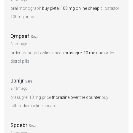
oral monograph
buy pletal 100 mg online cheap
cilostazol
100mg price
Qmgsaf
Says
3 năm ago
order prasugrel online cheap
prasugrel 10 mg usa
order
detrol pills
Jbnljr
Says
3 năm ago
prasugrel 10 mg price
thorazine over the counter
buy
tolterodine online cheap
Sgqebr
Says
3 năm ago