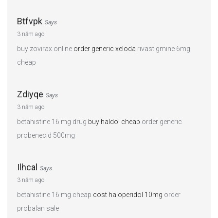
Btfvpk
Says
3 năm ago
buy zovirax online
order generic xeloda
rivastigmine 6mg
cheap
Zdiyqe
Says
3 năm ago
betahistine 16 mg drug
buy haldol cheap
order generic
probenecid 500mg
Ilhcal
Says
3 năm ago
betahistine 16 mg cheap
cost haloperidol 10mg
order
probalan sale