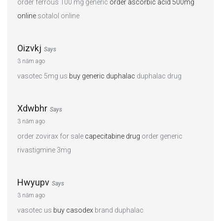
order ferrous 100 mg generic
order ascorbic acid 500mg
online
sotalol online
Oizvkj
Says
3 năm ago
vasotec 5mg us
buy generic duphalac
duphalac drug
Xdwbhr
Says
3 năm ago
order zovirax for sale
capecitabine drug
order generic
rivastigmine 3mg
Hwyupv
Says
3 năm ago
vasotec us
buy casodex
brand duphalac