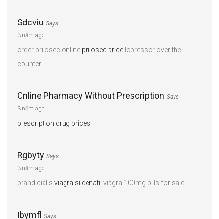
Sdcviu
Says
3 năm ago
order prilosec online
prilosec price
lopressor over the
counter
Online Pharmacy Without Prescription
Says
3 năm ago
prescription drug prices
Rgbyty
Says
3 năm ago
brand cialis
viagra sildenafil
viagra 100mg pills for sale
Ibymfl
Says