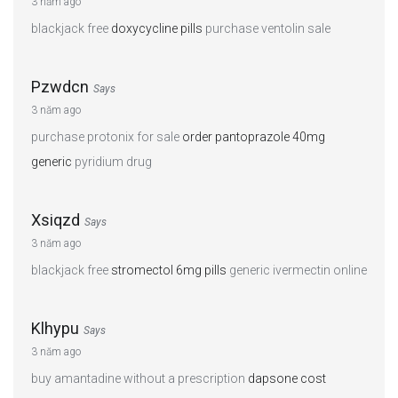
3 năm ago
blackjack free
doxycycline pills
purchase ventolin sale
Pzwdcn
Says
3 năm ago
purchase protonix for sale
order pantoprazole 40mg
generic
pyridium drug
Xsiqzd
Says
3 năm ago
blackjack free
stromectol 6mg pills
generic ivermectin online
Klhypu
Says
3 năm ago
buy amantadine without a prescription
dapsone cost