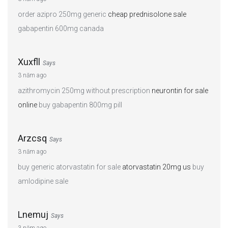
order azipro 250mg generic
cheap prednisolone sale
gabapentin 600mg canada
Xuxfll
Says
3 năm ago
azithromycin 250mg without prescription
neurontin for sale
online
buy gabapentin 800mg pill
Arzcsq
Says
3 năm ago
buy generic atorvastatin for sale
atorvastatin 20mg us
buy
amlodipine sale
Lnemuj
Says
3 năm ago