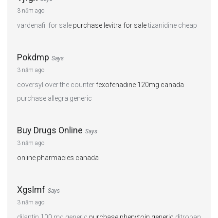
3 năm ago
vardenafil for sale
purchase levitra for sale
tizanidine cheap
Pokdmp
Says
3 năm ago
coversyl over the counter
fexofenadine 120mg canada
purchase allegra generic
Buy Drugs Online
Says
3 năm ago
online pharmacies canada
Xgslmf
Says
3 năm ago
dilantin 100 mg generic
purchase phenytoin generic
ditropan