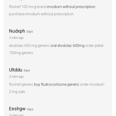
florinef 100 mcg brand
imodium without prescription
purchase imodium without prescription
Nudxph
Says
3 năm ago
etodolac 600 mg generic
oral etodolac 600mg
order pletal
100mg generic
Ultddu
Says
3 năm ago
florinef generic
buy fludrocortisone generic
order imodium
2 mg sale
Eeshgw
Says
3 năm ago