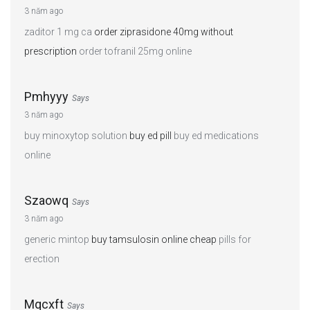
3 năm ago
zaditor 1 mg ca
order ziprasidone 40mg without
prescription
order tofranil 25mg online
Pmhyyy
Says
3 năm ago
buy minoxytop solution
buy ed pill
buy ed medications
online
Szaowq
Says
3 năm ago
generic mintop
buy tamsulosin online cheap
pills for
erection
Mqcxft
Says