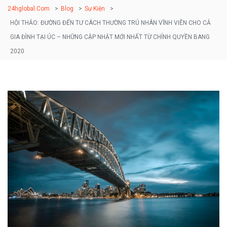
24hglobal.com
>
Blog
>
Sự Kiện
>
HỘI THẢO: ĐƯỜNG ĐẾN TƯ CÁCH THƯỜNG TRÚ NHÂN VĨNH VIỄN CHO CẢ
GIA ĐÌNH TẠI ÚC – NHỮNG CẬP NHẬT MỚI NHẤT TỪ CHÍNH QUYỀN BANG
2020