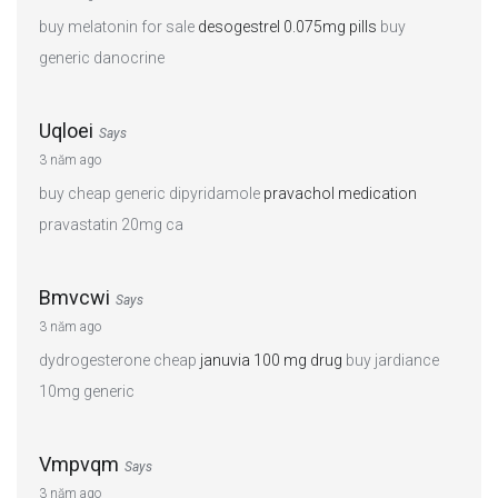
buy melatonin for sale
desogestrel 0.075mg pills
buy
generic danocrine
Uqloei
Says
3 năm ago
buy cheap generic dipyridamole
pravachol medication
pravastatin 20mg ca
Bmvcwi
Says
3 năm ago
dydrogesterone cheap
januvia 100 mg drug
buy jardiance
10mg generic
Vmpvqm
Says
3 năm ago