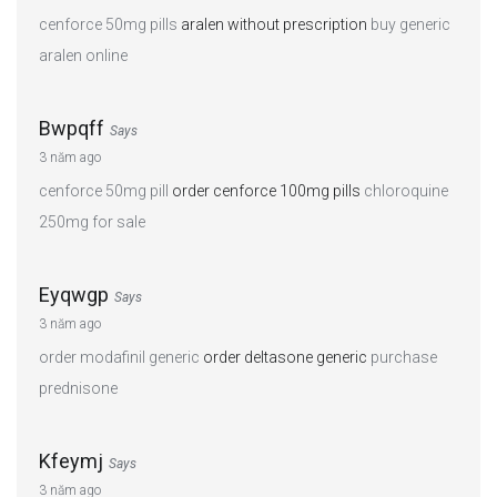
cenforce 50mg pills
aralen without prescription
buy generic
aralen online
Bwpqff
Says
3 năm ago
cenforce 50mg pill
order cenforce 100mg pills
chloroquine
250mg for sale
Eyqwgp
Says
3 năm ago
order modafinil generic
order deltasone generic
purchase
prednisone
Kfeymj
Says
3 năm ago